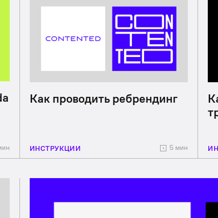
da
Как проводить ребрендинг
К
т
мин
5 мин
ИНСТРУКЦИИ
И