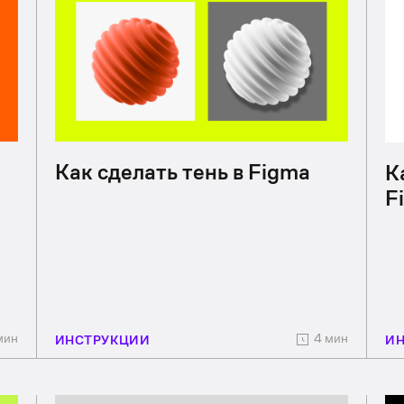
Как сделать тень в Figma
К
F
мин
4 мин
ИНСТРУКЦИИ
И