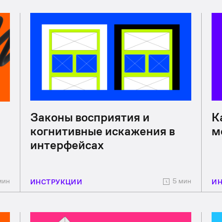
Законы восприятия и
К
когнитивные искажения в
м
интерфейсах
мин
5 мин
ИНСТРУКЦИИ
И