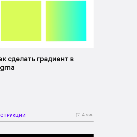
ак сделать градиент в
igma
4 мин
НСТРУКЦИИ