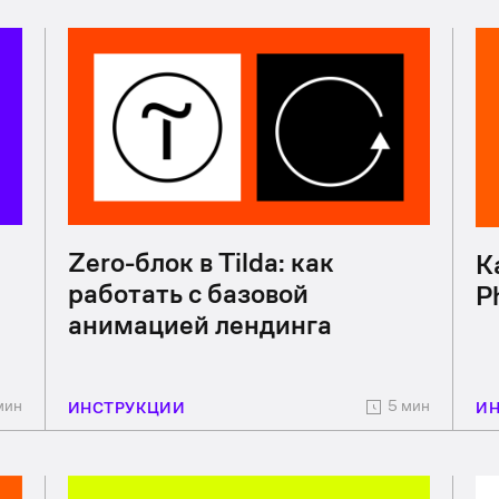
Zero-блок в Tilda: как
К
работать с базовой
P
анимацией лендинга
мин
5 мин
ИНСТРУКЦИИ
И