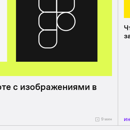
Ч
з
оте с изображениями в
9 мин
И