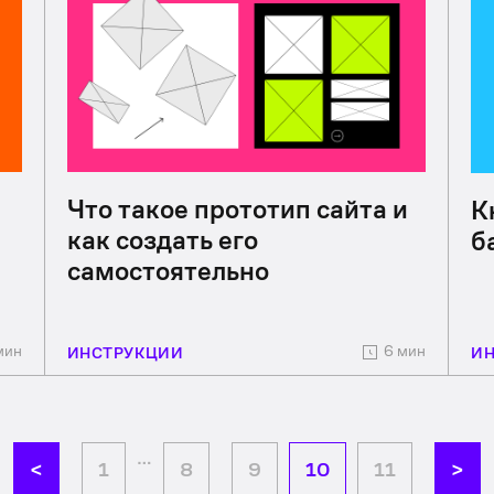
Что такое прототип сайта и
К
как создать его
б
самостоятельно
мин
6 мин
ИНСТРУКЦИИ
И
…
<
1
8
9
10
11
>